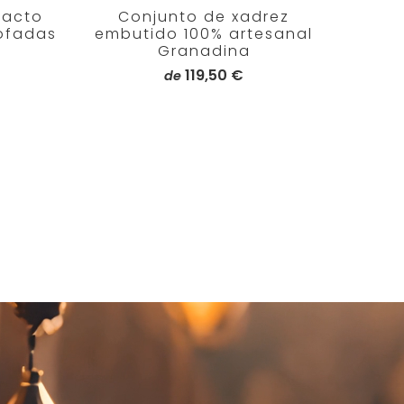
cacto
Conjunto de xadrez
ofadas
embutido 100% artesanal
Granadina
119,50 €
de
otal
e
valiações