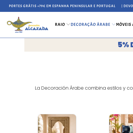
PORTES GRÁTIS +79€ EM ESPANHA PENINSULAR E PORTUGAL
| DEV
RAIO
DECORAÇÃO ÁRABE
MÓVEIS
5% 
La Decoración Árabe combina estilos y col