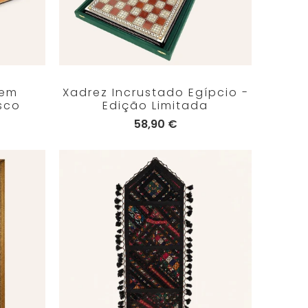
 em
Xadrez Incrustado Egípcio -
sco
Edição Limitada
58,90 €