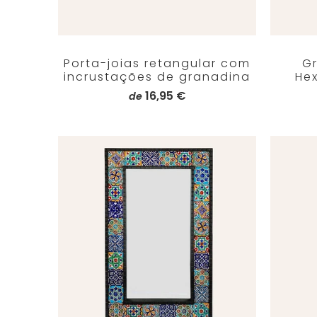
Porta-joias retangular com
G
incrustações de granadina
He
16,95 €
de