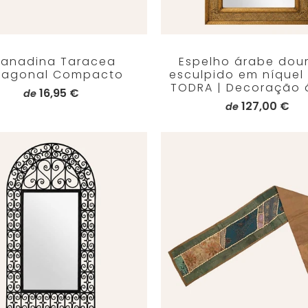
ranadina Taracea
Espelho árabe dou
xagonal Compacto
esculpido em níquel
TODRA | Decoração 
16,95 €
de
127,00 €
de