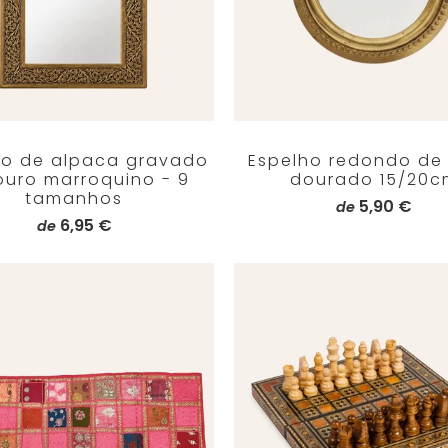
ho de alpaca gravado
Espelho redondo de 
ouro marroquino - 9
dourado 15/20c
tamanhos
5,90 €
de
6,95 €
de