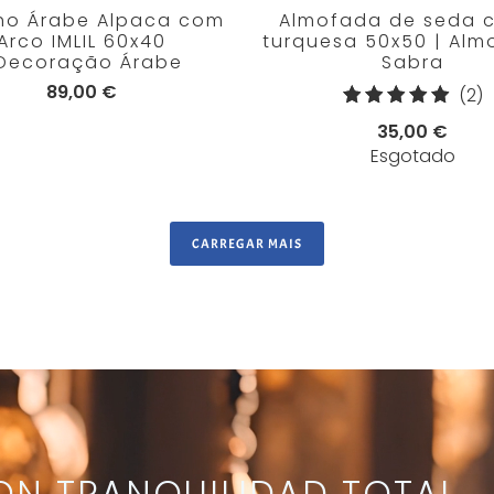
ho Árabe Alpaca com
Almofada de seda 
Arco IMLIL 60x40
turquesa 50x50 | Alm
 Decoração Árabe
Sabra
89,00 €
2
(2)
t
35,00 €
d
Esgotado
a
CARREGAR MAIS
N TRANQUILIDAD TOTAL