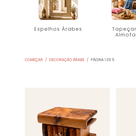
Espelhos Árabes
Tapeçar
Almof
COMEÇAR
/
DECORAÇÃO ÁRABE
/
PÁGINA 1 DE 5