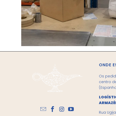
ONDE 
Os pedid
centro d
(Espanha
LOGÍSTI
ARMAZÉ
Rua Ugija