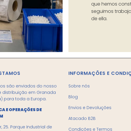
que hemos const
seguimos trabaja
de ella.
ESTAMOS
INFORMAÇÕES E CONDI
os são enviados do nosso
Sobre nós
e distribuição em Granada
Blog
) para toda a Europa.
Envios e Devoluções
CA E OPERAÇÕES DE
M
Atacado B2B
r, 25. Parque Industrial de
Condições e Termos